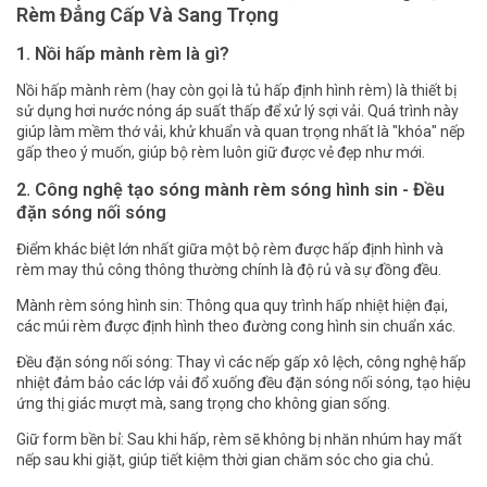
Rèm Đẳng Cấp Và Sang Trọng
1. Nồi hấp mành rèm là gì?
Nồi hấp mành rèm (hay còn gọi là tủ hấp định hình rèm) là thiết bị
sử dụng hơi nước nóng áp suất thấp để xử lý sợi vải. Quá trình này
giúp làm mềm thớ vải, khử khuẩn và quan trọng nhất là "khóa" nếp
gấp theo ý muốn, giúp bộ rèm luôn giữ được vẻ đẹp như mới.
2. Công nghệ tạo sóng mành rèm sóng hình sin - Đều
đặn sóng nối sóng
Điểm khác biệt lớn nhất giữa một bộ rèm được hấp định hình và
rèm may thủ công thông thường chính là độ rủ và sự đồng đều.
Mành rèm sóng hình sin: Thông qua quy trình hấp nhiệt hiện đại,
các múi rèm được định hình theo đường cong hình sin chuẩn xác.
Đều đặn sóng nối sóng: Thay vì các nếp gấp xô lệch, công nghệ hấp
nhiệt đảm bảo các lớp vải đổ xuống đều đặn sóng nối sóng, tạo hiệu
ứng thị giác mượt mà, sang trọng cho không gian sống.
Giữ form bền bỉ: Sau khi hấp, rèm sẽ không bị nhăn nhúm hay mất
nếp sau khi giặt, giúp tiết kiệm thời gian chăm sóc cho gia chủ.