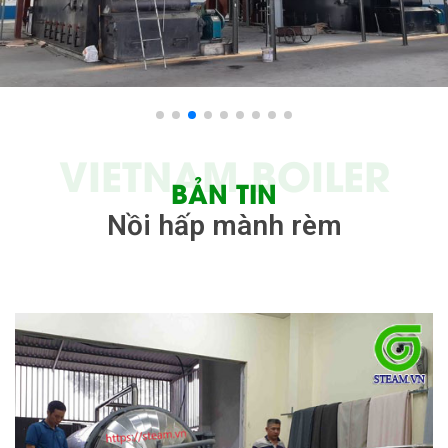
VIETNAM BOILER
BẢN TIN
Nồi hấp mành rèm