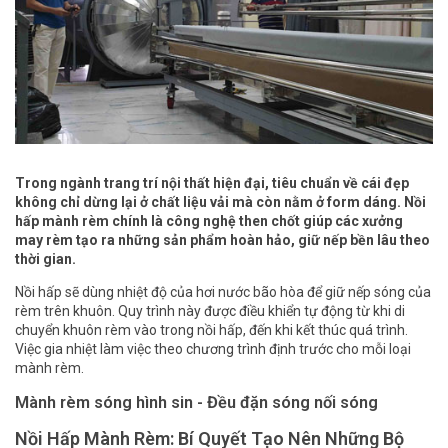
Trong ngành trang trí nội thất hiện đại, tiêu chuẩn về cái đẹp
không chỉ dừng lại ở chất liệu vải mà còn nằm ở form dáng. Nồi
hấp mành rèm chính là công nghệ then chốt giúp các xưởng
may rèm tạo ra những sản phẩm hoàn hảo, giữ nếp bền lâu theo
thời gian.
Nồi hấp sẽ dùng nhiệt độ của hơi nước bão hòa để giữ nếp sóng của
rèm trên khuôn. Quy trình này được điều khiển tự động từ khi di
chuyển khuôn rèm vào trong nồi hấp, đến khi kết thúc quá trình.
Việc gia nhiệt làm việc theo chương trình định trước cho mỗi loại
mành rèm.
Mành rèm sóng hình sin - Đều đặn sóng nối sóng
Nồi Hấp Mành Rèm: Bí Quyết Tạo Nên Những Bộ