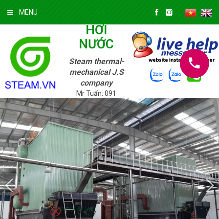
CƠ
NHIỆT
MENU
HƠI
NƯỚC
Steam thermal-
mechanical J.S
company
Mr Tuấn: 091
3322 147; Mr.
Tuyền: 039 720
9625
Chủ Nhật
09/08/2026 »
1:02:42 PM