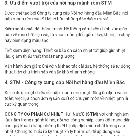
3. Ưu điểm vượt trội của nồi hấp mành rèm STM
Được chế tạo bởi Công ty cung cấp Nồi hơi hàng đầu Miền Bắc, nồi
hấp mành rèm của STM sở hữu những đặc điểm ưu việt:
Kiểm soát nhiệt độ thông minh: Hệ thống cảm biến chính xác giúp
bảo vệ mọi chất liệu vải, từ voan mỏng đến gấm dày, không lo cháy
hay biến dạng màu sắc.
Tiết kiệm điện năng: Thiết kế bảo ôn cách nhiệt tốt giúp giữ nhiệt
lâu, giảm thiểu thất thoát năng lượng.
Vận hành đơn giản: Chỉ với vài thao tác cài đặt, hệ thống sẽ tự động
thực hiện chu trình hấp và sấy khô nhanh chóng.
4. STM - Công ty cung cấp Nồi hơi hàng đầu Miền Bắc
Để có được một chiếc nồi hấp mành rèm hoạt động ổn định và an
toàn, việc lựa chọn đơn vị sản xuất có chuyên môn về nhiệt lạnh là
cực kỳ quan trọng.
CÔNG TY CỔ PHẦN CƠ NHIỆT HƠI NƯỚC (STM)
với kinh nghiệm
lâu năm trong ngành lò hơi, nồi hơi công nghiệp, cam kết mang đến
cho quý khách hàng những thiết bị hấp định hình chất lượng cao
nhất. Chúng tôi hiểu rõ kỹ thuật xử lý hơi nước để áp dụng vào