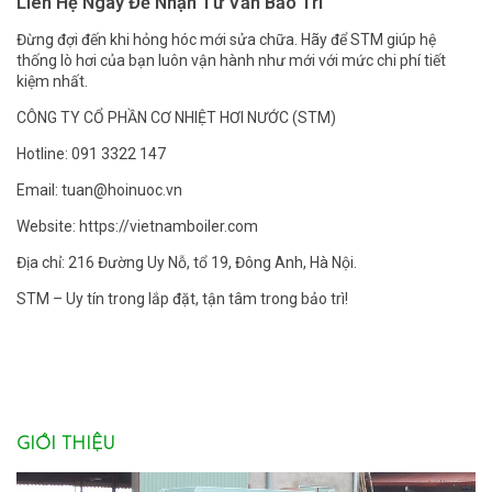
Liên Hệ Ngay Để Nhận Tư Vấn Bảo Trì
Đừng đợi đến khi hỏng hóc mới sửa chữa. Hãy để STM giúp hệ
thống lò hơi của bạn luôn vận hành như mới với mức chi phí tiết
kiệm nhất.
CÔNG TY CỔ PHẦN CƠ NHIỆT HƠI NƯỚC (STM)
Hotline: 091 3322 147
Email: tuan@hoinuoc.vn
Website:
https://vietnamboiler.com
Địa chỉ: 216 Đường Uy Nỗ, tổ 19, Đông Anh, Hà Nội.
STM – Uy tín trong lắp đặt, tận tâm trong bảo trì!
GIỚI THIỆU