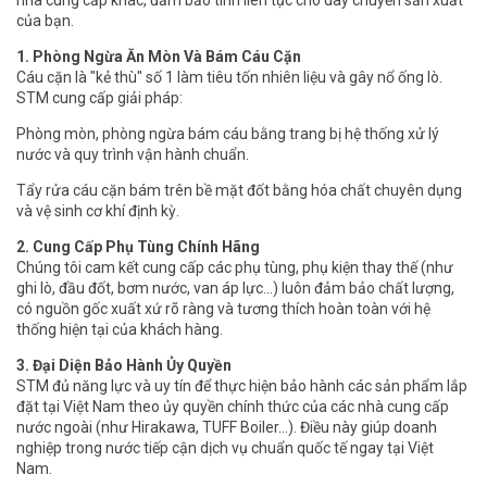
của bạn.
1. Phòng Ngừa Ăn Mòn Và Bám Cáu Cặn
Cáu cặn là "kẻ thù" số 1 làm tiêu tốn nhiên liệu và gây nổ ống lò.
STM cung cấp giải pháp:
Phòng mòn, phòng ngừa bám cáu bằng trang bị hệ thống xử lý
nước và quy trình vận hành chuẩn.
Tẩy rửa cáu cặn bám trên bề mặt đốt bằng hóa chất chuyên dụng
và vệ sinh cơ khí định kỳ.
2. Cung Cấp Phụ Tùng Chính Hãng
Chúng tôi cam kết cung cấp các phụ tùng, phụ kiện thay thế (như
ghi lò, đầu đốt, bơm nước, van áp lực...) luôn đảm bảo chất lượng,
có nguồn gốc xuất xứ rõ ràng và tương thích hoàn toàn với hệ
thống hiện tại của khách hàng.
3. Đại Diện Bảo Hành Ủy Quyền
STM đủ năng lực và uy tín để thực hiện bảo hành các sản phẩm lắp
đặt tại Việt Nam theo ủy quyền chính thức của các nhà cung cấp
nước ngoài (như Hirakawa, TUFF Boiler...). Điều này giúp doanh
nghiệp trong nước tiếp cận dịch vụ chuẩn quốc tế ngay tại Việt
Nam.