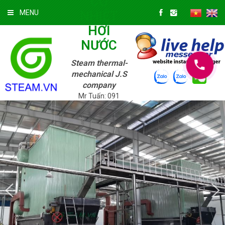
CƠ
NHIỆT
MENU
HƠI
NƯỚC
Steam thermal-
mechanical J.S
company
Mr Tuấn: 091
3322 147; Mr.
Tuyền: 039 720
9625
Thứ Sáu
07/08/2026 »
9:17:29 AM