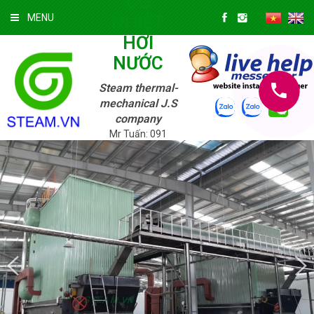
CƠ
NHIỆT
MENU
HƠI
NƯỚC
Steam thermal-
mechanical J.S
company
Mr Tuấn: 091
3322 147; Mr.
Tuyền: 039 720
9625
Thứ Hai
10/08/2026 »
5:27:11 AM