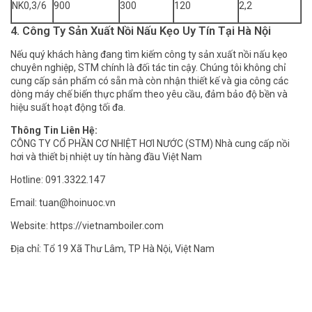
NK0,3/6
900
300
120
2,2
4. Công Ty Sản Xuất Nồi Nấu Kẹo Uy Tín Tại Hà Nội
Nếu quý khách hàng đang tìm kiếm công ty sản xuất nồi nấu kẹo
chuyên nghiệp, STM chính là đối tác tin cậy. Chúng tôi không chỉ
cung cấp sản phẩm có sẵn mà còn nhận thiết kế và gia công các
dòng máy chế biến thực phẩm theo yêu cầu, đảm bảo độ bền và
hiệu suất hoạt động tối đa.
Thông Tin Liên Hệ:
CÔNG TY CỔ PHẦN CƠ NHIỆT HƠI NƯỚC (STM) Nhà cung cấp nồi
hơi và thiết bị nhiệt uy tín hàng đầu Việt Nam
Hotline: 091.3322.147
Email: tuan@hoinuoc.vn
Website:
https://vietnamboiler.com
Địa chỉ: Tổ 19 Xã Thư Lâm, TP Hà Nội, Việt Nam