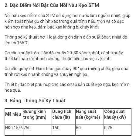
2. Đặc Điểm Nổi Bật Của Nồi Nấu Kẹo STM
Nồi nấu kẹo mềm của STM sử dụng hơi nước làm nguồn nhiệt, giúp
kiểm soát nhiệt độ chính xác trong quá trình nấu, trộn và cô đặc
hỗn hợp nha kẹo, đảm bảo kẹo không bị cháy khét.
Thông số kỹ thuật hơi: Hoạt động ổn định ở áp suất 6bar; nhiệt độ
lên tới 165°C.
Cơ cấu khuấy trộn: Tốc độ khuấy 20-30 vòng/phút, cánh khuấy
thiết kế tháo rời nhanh chóng, thuận tiện cho việc vệ sinh.
Cơ cấu quay rót: Đảm bảo góc quay 90° qua miệng phễu, giúp quá
trình rót kẹo nhanh chóng và chuyên nghiệp.
Thiết bị đặc biệt phù hợp cho các cơ sở sản xuất kẹo ngô, kẹo mềm
hoa quả.
3. Bảng Thông Số Kỹ Thuật
Đường kính
Dung tích
Năng suất
Công suất
Mã hiệu
trong (mm)
chứa (lít)
nấu (kg/mẻ)
khuấy (kW
)
NK0,15/6
750
150
60
0,75