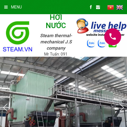
CƠ
NHIỆT
MENU
HƠI
NƯỚC
Steam thermal-
mechanical J.S
company
Mr Tuấn: 091
3322 147; Mr.
Tuyền: 039 720
9625
Thứ Hai
10/08/2026 »
3:13:06 AM