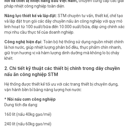
hơi và thiết bị nhiệt hàng đầu Việt Nam,
chuyên cung cấp các giải
pháp nhiệt công nghiệp toàn diện.
Năng lực thiết kế và lắp đặt:
STM chuyên tư vấn, thiết kế, chế tạo
và lắp đặt trọn gói các dây chuyền nấu ăn công nghiệp với quy mô
linh hoạt từ 100 suất/bữa đến 10.000 suất/bữa, đáp ứng chính xác
mọi nhu cầu thực tế của doanh nghiệp.
Công nghệ hiện đại:
Toàn bộ hệ thống sử dụng nguồn nhiệt chính
là hơi nước, giúp nhiệt lượng phân bổ đều, thực phẩm chín nhanh,
giữ trọn hương vị và hàm lượng dinh dưỡng mà không lo bị cháy
khét.
2. Chi tiết kỹ thuật các thiết bị chính trong dây chuyền
nấu ăn công nghiệp STM
Hệ thống được thiết kế tối ưu với các trang thiết bị chuyên dụng,
vận hành bền bỉ bằng năng lượng hơi nước:
* Nồi nấu cơm công nghiệp
Dung tích đa dạng:
160 lít (nấu 40kg gạo/mẻ)
240 lít (nấu 60kg gạo/mẻ)