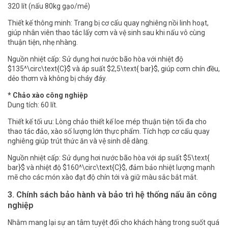
320 lít (nấu 80kg gạo/mẻ)
Thiết kế thông minh: Trang bị cơ cấu quay nghiêng nồi linh hoạt,
giúp nhân viên thao tác lấy cơm và vệ sinh sau khi nấu vô cùng
thuận tiện, nhẹ nhàng.
Nguồn nhiệt cấp: Sử dụng hơi nước bão hòa với nhiệt độ
$135^\circ\text{C}$ và áp suất $2,5\text{ bar}$, giúp cơm chín đều,
dẻo thơm và không bị cháy đáy.
* Chảo xào công nghiệp
Dung tích: 60 lít.
Thiết kế tối ưu: Lòng chảo thiết kế loe mép thuận tiện tối đa cho
thao tác đảo, xào số lượng lớn thực phẩm. Tích hợp cơ cấu quay
nghiêng giúp trút thức ăn và vệ sinh dễ dàng.
Nguồn nhiệt cấp: Sử dụng hơi nước bão hòa với áp suất $5\text{
bar}$ và nhiệt độ $160^\circ\text{C}$, đảm bảo nhiệt lượng mạnh
mẽ cho các món xào đạt độ chín tới và giữ màu sắc bắt mắt.
3. Chính sách bảo hành và bảo trì hệ thống nấu ăn công
nghiệp
Nhằm mang lại sự an tâm tuyệt đối cho khách hàng trong suốt quá