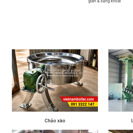
giãn & sảng khoái
Chảo xào