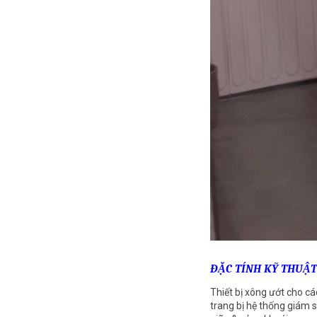
ĐẶC TÍNH KỸ THUẬT 
Thiết bị xông ướt cho cá
trang bị hệ thống giám s