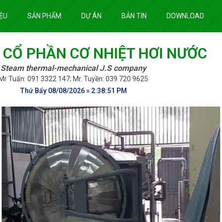
IỆU
SẢN PHẨM
DỰ ÁN
BẢN TIN
DOWNLOAD
 CỔ PHẦN CƠ NHIỆT HƠI NƯỚC
Steam thermal-mechanical J.S company
Mr Tuấn: 091 3322 147; Mr. Tuyền: 039 720 9625
Thứ Bẩy 08/08/2026 » 2:38:53 PM