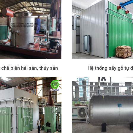
 chế biến hải sản, thủy sản
Hệ thống sấy gỗ tự 