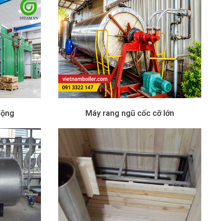
động
Máy rang ngũ cốc cỡ lớn