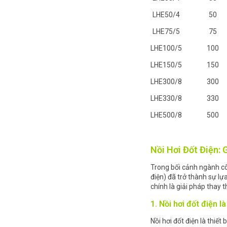
LHE50/4
50
LHE75/5
75
LHE100/5
100
LHE150/5
150
LHE300/8
300
LHE330/8
330
LHE500/8
500
Nồi Hơi Đốt Điện:
Trong bối cảnh ngành côn
điện) đã trở thành sự lự
chính là giải pháp thay 
1. Nồi hơi đốt điện là
Nồi hơi đốt điện là thiế