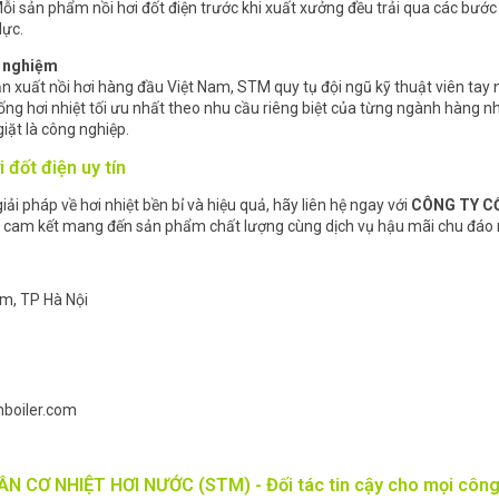
 Mỗi sản phẩm nồi hơi đốt điện trước khi xuất xưởng đều trải qua các bướ
lực.
h nghiệm
ản xuất nồi hơi hàng đầu Việt Nam, STM quy tụ đội ngũ kỹ thuật viên tay
hống hơi nhiệt tối ưu nhất theo nhu cầu riêng biệt của từng ngành hàng 
ặt là công nghiệp.
i đốt điện uy tín
ải pháp về hơi nhiệt bền bỉ và hiệu quả, hãy liên hệ ngay với
CÔNG TY CỔ
i cam kết mang đến sản phẩm chất lượng cùng dịch vụ hậu mãi chu đáo 
âm, TP Hà Nội
mboiler.com
 CƠ NHIỆT HƠI NƯỚC (STM) - Đối tác tin cậy cho mọi công t