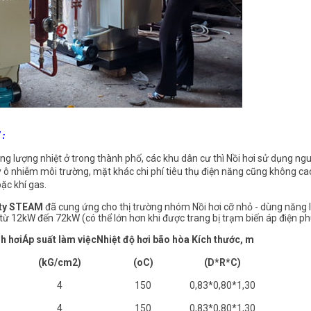
:
g lượng nhiệt ở trong thành phố, các khu dân cư thì Nồi hơi sử dụng nguồ
 nhiễm môi trường, mặt khác chi phí tiêu thụ điện năng cũng không cao
oặc khí gas.
ty STEAM
đã cung ứng cho thị trường nhóm Nồi hơi cỡ nhỏ - dùng năng 
 từ 12kW đến 72kW (có thể lớn hơn khi được trang bị trạm biến áp điện p
h hơi
Áp suất làm việc
Nhiệt độ hơi bão hòa
Kích thước, m
(kG/cm2)
(oC)
(D*R*C)
4
150
0,83*0,80*1,30
4
150
0,83*0,80*1,30