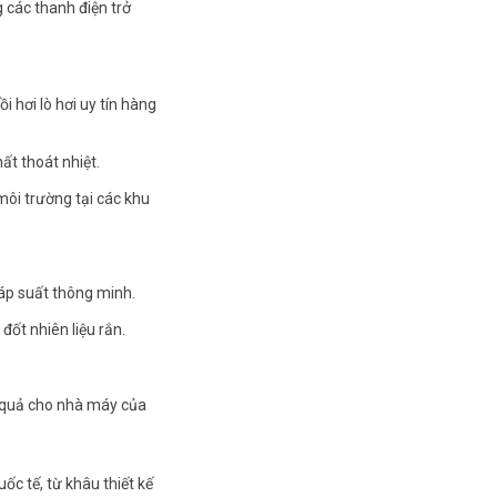
g các thanh điện trở
i hơi lò hơi uy tín hàng
t thoát nhiệt.
môi trường tại các khu
 áp suất thông minh.
đốt nhiên liệu rắn.
u quả cho nhà máy của
ốc tế, từ khâu thiết kế