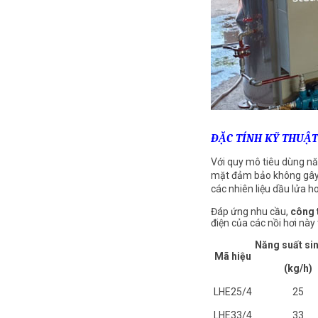
ĐẶC TÍNH KỸ THUẬT 
Với quy mô tiêu dùng năn
mặt đảm bảo không gây ô
các nhiên liệu dầu lửa h
Đáp ứng nhu cầu,
công 
điện của các nồi hơi này
Năng suất sin
Mã hiệu
(kg/h)
LHE25/4
25
LHE33/4
33