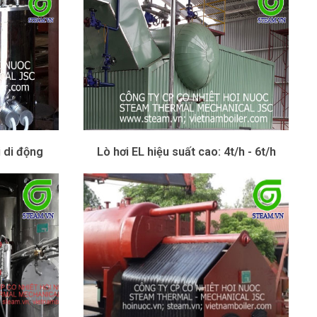
i di động
Lò hơi EL hiệu suất cao: 4t/h - 6t/h