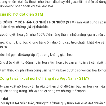
dụng nhiên liệu hóa thạch như than, dầu hay khí gas, nồi hơi điện sử dụn
iúp loại bỏ hoàn toàn khí thải độc hại.
 của nồi hơi đốt điện STM
từ
CÔNG TY CỔ PHẦN CƠ NHIỆT HƠI NƯỚC (STM)
sản xuất cung cấp nồ
nhận được những giá trị khác biệt:
cao:
Chuyển hóa gần như 100% điện năng thành nhiệt năng, giảm thiểu thấ
ờng:
Không khói bụi, không tiếng ồn, đáp ứng các tiêu chuẩn khắt khe về 
ân cư.
ớc nhỏ gọn, dễ dàng lắp đặt trong không gian hẹp.
ống điều khiển tự động hoàn toàn, tích hợp các van an toàn và cảm biến
iảm thiểu chi phí nhân công vận hành và bảo dưỡng so với các loại lò hơi 
 Công ty sản xuất nồi hơi hàng đầu Việt Nam - STM?
ty sản xuất nồi hơi uy tín là yếu tố then chốt để đảm bảo an toàn và hiệ
vị tiên phong trong lĩnh vực nhiệt năng với những thế mạnh:
n đại
hơi uy tín tại Miền Bắc
, chúng tôi sở hữu quy trình sản xuất đạt chuẩn qu