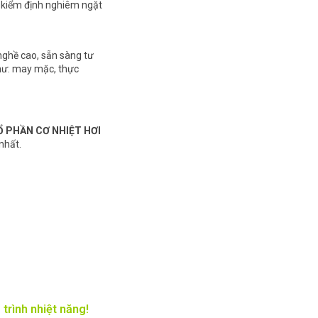
c kiểm định nghiêm ngặt
 nghề cao, sẵn sàng tư
như: may mặc, thực
 PHẦN CƠ NHIỆT HƠI
nhất.
rình nhiệt năng!