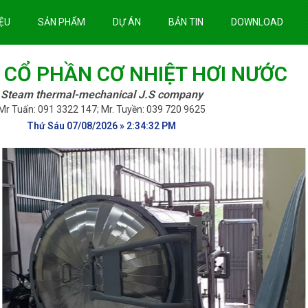
IỆU
SẢN PHẨM
DỰ ÁN
BẢN TIN
DOWNLOAD
 CỔ PHẦN CƠ NHIỆT HƠI NƯỚC
Steam thermal-mechanical J.S company
Mr Tuấn: 091 3322 147; Mr. Tuyền: 039 720 9625
Thứ Sáu 07/08/2026 » 2:34:34 PM