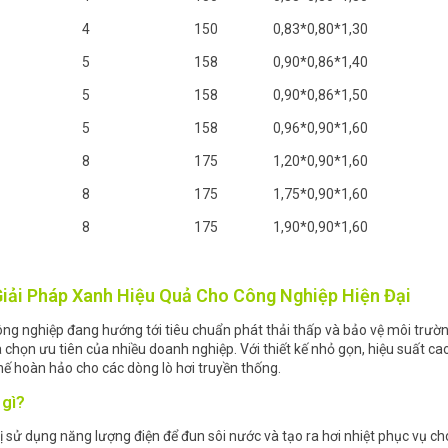
4
150
0,83*0,80*1,30
5
158
0,90*0,86*1,40
5
158
0,90*0,86*1,50
5
158
0,96*0,90*1,60
8
175
1,20*0,90*1,60
8
175
1,75*0,90*1,60
8
175
1,90*0,90*1,60
 Giải Pháp Xanh Hiệu Quả Cho Công Nghiệp Hiện Đại
g nghiệp đang hướng tới tiêu chuẩn phát thải thấp và bảo vệ môi trường,
a chọn ưu tiên của nhiều doanh nghiệp. Với thiết kế nhỏ gọn, hiệu suất c
thế hoàn hảo cho các dòng lò hơi truyền thống.
 gì?
t bị sử dụng năng lượng điện để đun sôi nước và tạo ra hơi nhiệt phục vụ c