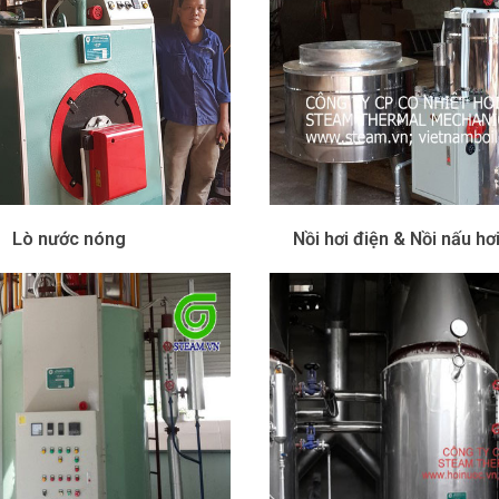
Lò nước nóng
Nồi hơi điện & Nồi nấu hơ