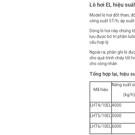
Lò hơi EL hiệu suất
Model lò hơi đốt than, đ
công suất 5T/h; áp suất 
Dòng lò hơi này chúng tô
lưu được bố trí phần lu
cấu hợp lý.
Ngoài ra, phần ghi lò đư
cho quá trình cháy tốt 
cho công nhân
Tổng hợp lại, hiệu s
Năng suất si
Mã hiệu
(kg/h)
LHT4/10EL
4000
LHT5/10EL
5000
LHT6/10EL
6000