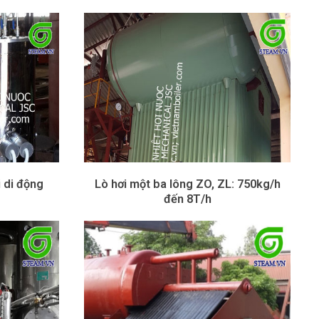
i di động
Lò hơi một ba lông ZO, ZL: 750kg/h
đến 8T/h