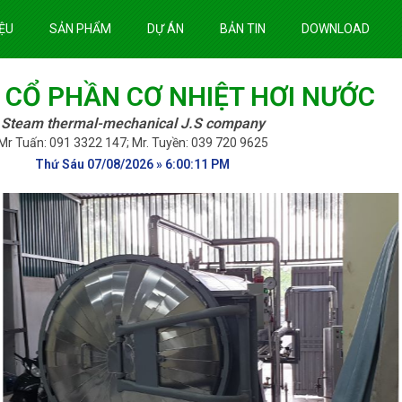
IỆU
SẢN PHẨM
DỰ ÁN
BẢN TIN
DOWNLOAD
 CỔ PHẦN CƠ NHIỆT HƠI NƯỚC
Steam thermal-mechanical J.S company
Mr Tuấn: 091 3322 147; Mr. Tuyền: 039 720 9625
Thứ Sáu 07/08/2026 » 6:00:12 PM