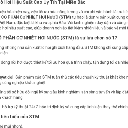
 Hơi Hiệu Suất Cao Uy Tín Tại Miền Bắc
ệp hóa hiện nay, việc tối ưu hóa năng lượng và chi phí vận hành là ưu t
 CỔ PHẦN CƠ NHIỆT HƠI NƯỚC (STM)
tự hào là đơn vị sản xuất cung cấ
Việt Nam, đặc biệt là khu vực phía Bắc. Với kinh nghiệm dày dặn và công n
ơi hiệu suất cao, giúp doanh nghiệp tiết kiệm nhiên liệu và bảo vệ môi 
 PHẦN CƠ NHIỆT HƠI NƯỚC (STM) là sự lựa chọn số 1?
ong những nhà sản xuất lò hơi ghi xích hàng đầu, STM không chỉ cung cấ
diện:
 dòng nồi hơi được thiết kế tối ưu hóa quá trình cháy, tận dụng tối đa nhiệ
uyệt đối:
Sản phẩm của STM tuân thủ các tiêu chuẩn kỹ thuật khắt khe 
g công nghiệp khắc nghiệt.
ng tôi sở hữu đội ngũ kỹ sư giàu kinh nghiệm, sẵn sàng tư vấn và lắp đặ
a khách hàng.
 Hỗ trợ kỹ thuật 24/7, bảo trì định kỳ và cung cấp linh kiện thay thế chí
tiêu biểu của STM:
hệ mũi nhọn).