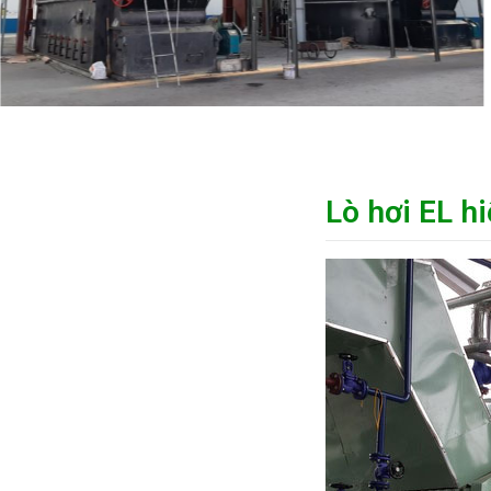
Lò hơi EL hi