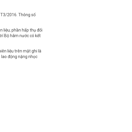
ội T3/2016. Thông số
n liệu; phần hấp thụ đối
trí Bộ hâm nước có kết
ên liệu trên mặt ghi là
m lao động nặng nhọc