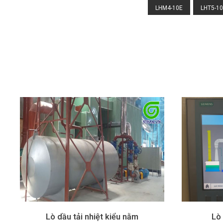
LHM4-10E
LHT5-1
Lò dầu tải nhiệt kiểu nằm
Lò 