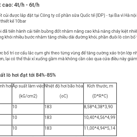
 cao: 4t/h - 6t/h
ốt củi được lắp đặt tại Công ty cổ phần sữa Quốc tế (IDP) - tại Ba vì Hà n
thiết kế 10bar
i đã tiến hành cải tiến buồng đốt nhằm nâng cao khả năng cháy kiệt nhiê
ồng khói nhiều bước nhằm tăng chiều dài đường khói; phần đuôi lò còn bố 
ợc bố trí cơ cấu lắc cụm ghi theo từng vùng để tăng cường xáo trộn lớp nhi
hơn, lại có thể thải xỉ xuống gầm mà không cần cào qua cửa điều này giả
uất lò hơi đạt tới 84%-85%
nh hơi
Áp suất làm việc
Nhiệt độ hơi bão hòa
Kích thước, m
(kG/cm2)
(oC)
(D*R*C)
10
183
8,58*4,38*3,90
10
183
10,40*4,56*4,99
10
183
11,00*4,94*5,14