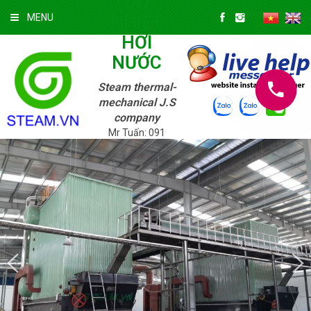
CƠ
NHIỆT
MENU
HƠI
NƯỚC
Steam thermal-
mechanical J.S
company
Mr Tuấn: 091
3322 147; Mr.
Tuyền: 039 720
9625
Chủ Nhật
09/08/2026 »
3:45:53 PM