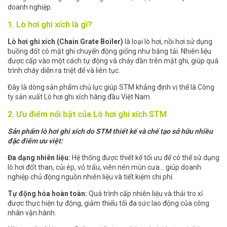
doanh nghiệp.
1. Lò hơi ghi xích là gì?
Lò hơi ghi xích (Chain Grate Boiler)
là loại lò hơi, nồi hơi sử dụng
buồng đốt có mặt ghi chuyển động giống như băng tải. Nhiên liệu
được cấp vào một cách tự động và cháy dần trên mặt ghi, giúp quá
trình cháy diễn ra triệt để và liên tục.
Đây là dòng sản phẩm chủ lực giúp STM khẳng định vị thế là Công
ty sản xuất Lò hơi ghi xích hàng đầu Việt Nam.
2. Ưu điểm nổi bật của Lò hơi ghi xích STM
Sản phẩm lò hơi ghi xích do STM thiết kế và chế tạo sở hữu nhiều
đặc điểm ưu việt:
Đa dạng nhiên liệu:
Hệ thống được thiết kế tối ưu để có thể sử dụng
lò hơi đốt than, củi ép, vỏ trấu, viên nén mùn cưa... giúp doanh
nghiệp chủ động nguồn nhiên liệu và tiết kiệm chi phí.
Tự động hóa hoàn toàn:
Quá trình cấp nhiên liệu và thải tro xỉ
được thực hiện tự động, giảm thiểu tối đa sức lao động của công
nhân vận hành.