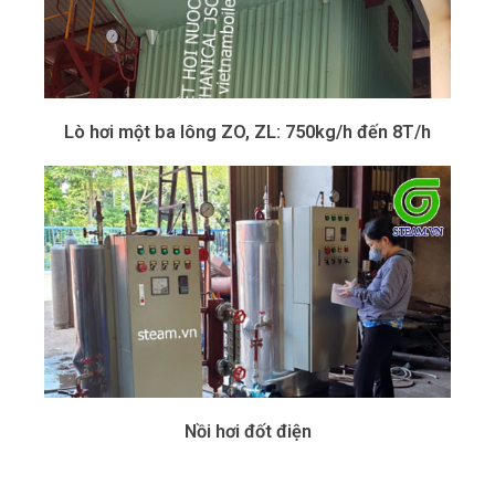
Lò hơi một ba lông ZO, ZL: 750kg/h đến 8T/h
Nồi hơi đốt điện