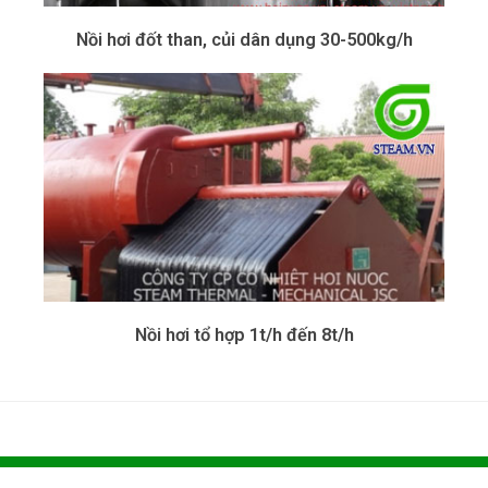
Nồi hơi đốt than, củi dân dụng 30-500kg/h
Nồi hơi tổ hợp 1t/h đến 8t/h