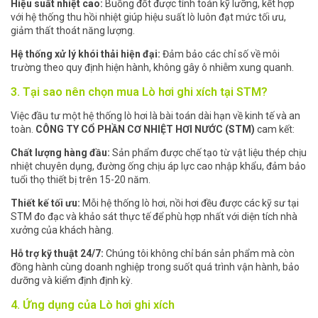
Hiệu suất nhiệt cao:
Buồng đốt được tính toán kỹ lưỡng, kết hợp
với hệ thống thu hồi nhiệt giúp hiệu suất lò luôn đạt mức tối ưu,
giảm thất thoát năng lượng.
Hệ thống xử lý khói thải hiện đại:
Đảm bảo các chỉ số về môi
trường theo quy định hiện hành, không gây ô nhiễm xung quanh.
3. Tại sao nên chọn mua Lò hơi ghi xích tại STM?
Việc đầu tư một hệ thống lò hơi là bài toán dài hạn về kinh tế và an
toàn.
CÔNG TY CỔ PHẦN CƠ NHIỆT HƠI NƯỚC (STM)
cam kết:
Chất lượng hàng đầu:
Sản phẩm được chế tạo từ vật liệu thép chịu
nhiệt chuyên dụng, đường ống chịu áp lực cao nhập khẩu, đảm bảo
tuổi thọ thiết bị trên 15-20 năm.
Thiết kế tối ưu:
Mỗi hệ thống lò hơi, nồi hơi đều được các kỹ sư tại
STM đo đạc và khảo sát thực tế để phù hợp nhất với diện tích nhà
xưởng của khách hàng.
Hỗ trợ kỹ thuật 24/7:
Chúng tôi không chỉ bán sản phẩm mà còn
đồng hành cùng doanh nghiệp trong suốt quá trình vận hành, bảo
dưỡng và kiểm định định kỳ.
4. Ứng dụng của Lò hơi ghi xích