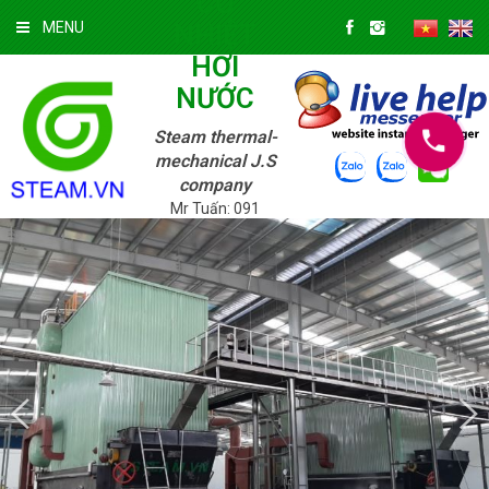
CƠ
NHIỆT
MENU
HƠI
NƯỚC
Steam thermal-
mechanical J.S
company
Mr Tuấn: 091
3322 147; Mr.
Tuyền: 039 720
9625
Thứ Bẩy
08/08/2026 »
3:32:56 PM