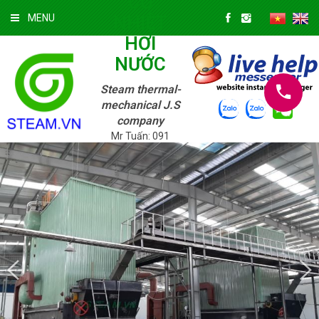
CƠ
NHIỆT
MENU
HƠI
NƯỚC
Steam thermal-
mechanical J.S
company
Mr Tuấn: 091
3322 147; Mr.
Tuyền: 039 720
9625
Thứ Sáu
07/08/2026 »
10:32:21 AM